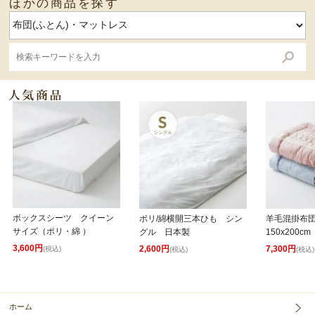
ほかの商品を探す
ボックスシーツ クイーン
ポリ/綿横開三本ひも シン
羊毛混掛布
サイズ（ポリ・綿 ）
グル 日本製
150x200cm
3,600円
2,600円
7,300円
(税込)
(税込)
(税込)
ホーム