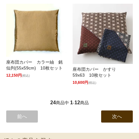
座布団カバー カラー紬 銘
仙判(55x59cm) 10枚セット
座布団カバー かすり
59x63 10枚セット
12,150円
(税込)
10,600円
(税込)
24
1
12
商品中
-
商品
前へ
次へ