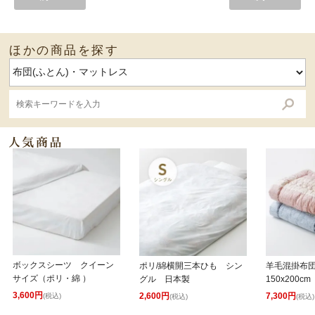
ほかの商品を探す
ボックスシーツ クイーン
ポリ/綿横開三本ひも シン
羊毛混掛布
サイズ（ポリ・綿 ）
グル 日本製
150x200cm
3,600円
2,600円
7,300円
(税込)
(税込)
(税込)