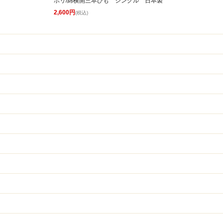
ポリ/綿横開三本ひも シングル 日本製
2,600円
(税込)