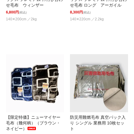
せ毛布 ロング アーガイル
せ毛布 ウィンザー
8,300円
6,800円
(税込)
(税込)
140✕220cm ／2.2kg
140✕200cm ／2kg
【限定特価】ニューマイヤー
防災用難燃毛布 真空パック入
毛布（幾何柄）（ブラウン・
り シングル 業務用 10枚セッ
ネイビー）
ト