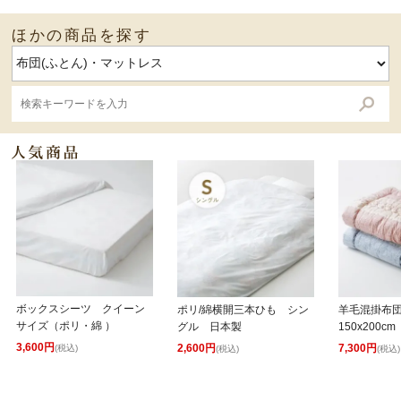
ほかの商品を探す
ボックスシーツ クイーン
ポリ/綿横開三本ひも シン
羊毛混掛布
サイズ（ポリ・綿 ）
グル 日本製
150x200cm
3,600円
2,600円
7,300円
(税込)
(税込)
(税込)