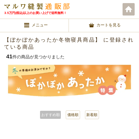
3.5万円(税込)以上のお買い上げで送料無料！
メニュー
カートを見る
【ぽかぽかあったか冬物寝具商品】 に登録され
ている商品
41
件の商品が見つかりました
おすすめ順
価格順
新着順