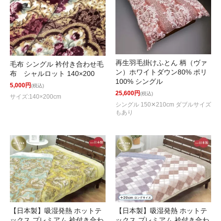
再生羽毛掛けふとん 柄（ヴァ
毛布 シングル 衿付き合わせ毛
ン）ホワイトダウン80% ポリ
布 シャルロット 140×200
100% シングル
5,000円
(税込)
25,600円
(税込)
サイズ:140×200cm
シングル 150✕210cm ダブルサイズ
もあり
【日本製】吸湿発熱 ホットテ
【日本製】吸湿発熱 ホットテ
ックス プレミアム 衿付き合わ
ックス プレミアム 衿付き合わ