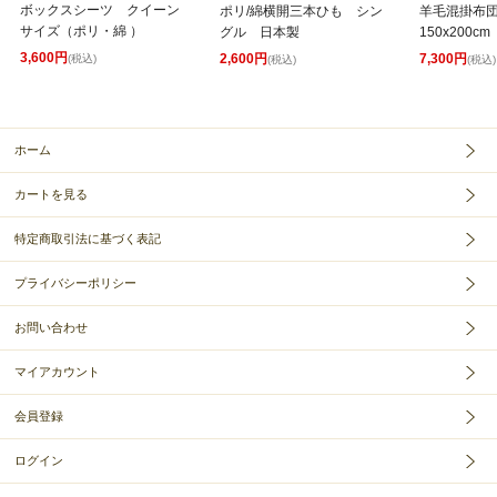
ボックスシーツ クイーン
ポリ/綿横開三本ひも シン
羊毛混掛布
サイズ（ポリ・綿 ）
グル 日本製
150x200cm
3,600円
2,600円
7,300円
(税込)
(税込)
(税込)
ホーム
カートを見る
特定商取引法に基づく表記
プライバシーポリシー
お問い合わせ
マイアカウント
会員登録
ログイン