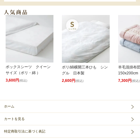
ボックスシーツ クイーン
ポリ/綿横開三本ひも シン
羊毛混掛布
サイズ（ポリ・綿 ）
グル 日本製
150x200cm
3,600円
2,600円
7,300円
(税込)
(税込)
(税込)
ホーム
カートを見る
特定商取引法に基づく表記