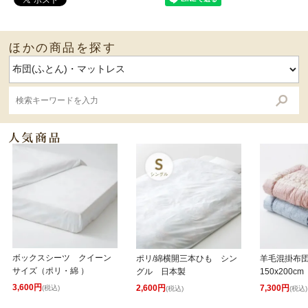
ほかの商品を探す
ボックスシーツ クイーン
ポリ/綿横開三本ひも シン
羊毛混掛布
サイズ（ポリ・綿 ）
グル 日本製
150x200cm
3,600円
2,600円
7,300円
(税込)
(税込)
(税込)