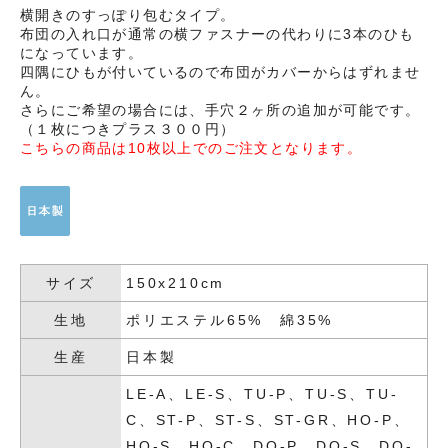
横開きのすっぽり包むタイプ。
布団の入れ口が通常の横ファスナーの代わりに3本のひも
になっています。
四隅にひもが付いているので布団がカバーからはずれませ
ん。
さらにご希望の場合には、手穴２ヶ所の追加が可能です。
（１枚につきプラス３００円）
こちらの商品は10枚以上でのご注文となります。
サイズ
150x210cm
生地
ポリエステル65% 綿35%
生産
日本製
LE-A、LE-S、TU-P、TU-S、TU-
C、ST-P、ST-S、ST-GR、HO-P、
HO-S、HO-C、DO-P、DO-S、DO-