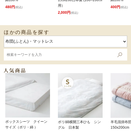
綿100%
153x260日本製 (100×200㎝
綿100%
用）
480円
400円
(税込)
(税込)
2,000円
(税込)
ほかの商品を探す
ボックスシーツ クイーン
ポリ/綿横開三本ひも シン
羊毛混掛布
サイズ（ポリ・綿 ）
グル 日本製
150x200cm