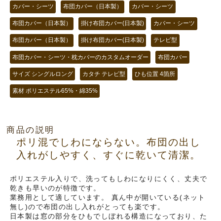
カバー・シーツ
布団カバー（日本製）
カバー・シーツ
布団カバー（日本製）
掛け布団カバー(日本製)
カバー・シーツ
布団カバー（日本製）
掛け布団カバー(日本製)
テレビ型
布団カバー・シーツ・枕カバーのカスタムオーダー
布団カバー
サイズ シングルロング
カタチ テレビ型
ひも位置 4箇所
素材 ポリエステル65%・綿35%
商品の説明
ポリ混でしわにならない。布団の出し
入れがしやすく、すぐに乾いて清潔。
ポリエステル入りで、洗ってもしわになりにくく、丈夫で
乾きも早いのが特徴です。
業務用として適しています。 真ん中が開いている(ネット
無し)ので布団の出し入れがとっても楽です。
日本製は窓の部分をひもでしぼれる構造になっており、た