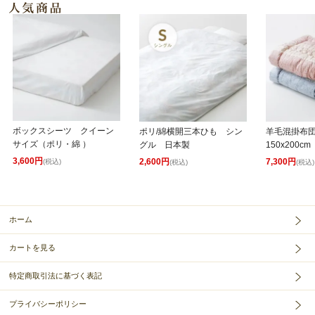
ボックスシーツ クイーン
ポリ/綿横開三本ひも シン
羊毛混掛布
サイズ（ポリ・綿 ）
グル 日本製
150x200cm
3,600円
2,600円
7,300円
(税込)
(税込)
(税込)
ホーム
カートを見る
特定商取引法に基づく表記
プライバシーポリシー