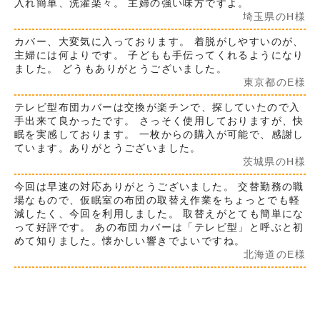
入れ簡単、洗濯楽々。 主婦の強い味方ですよ。
埼玉県のH様
カバー、大変気に入っております。 着脱がしやすいのが、
主婦には何よりです。 子どもも手伝ってくれるようになり
ました。 どうもありがとうございました。
東京都のE様
テレビ型布団カバーは交換が楽チンで、探していたので入
手出来て良かったです。 さっそく使用しておりますが、快
眠を実感しております。 一枚からの購入が可能で、感謝し
ています。ありがとうございました。
茨城県のH様
今回は早速の対応ありがとうございました。 交替勤務の職
場なもので、仮眠室の布団の取替え作業をちょっとでも軽
減したく、今回を利用しました。 取替えがとても簡単にな
って好評です。 あの布団カバーは「テレビ型」と呼ぶと初
めて知りました。懐かしい響きでよいですね。
北海道のE様