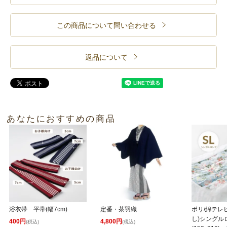
この商品について問い合わせる
返品について
あなたにおすすめの商品
浴衣帯 平帯(幅7cm)
定番・茶羽織
ポリ/綿テレ
し)シングル
400円
4,800円
(税込)
(税込)