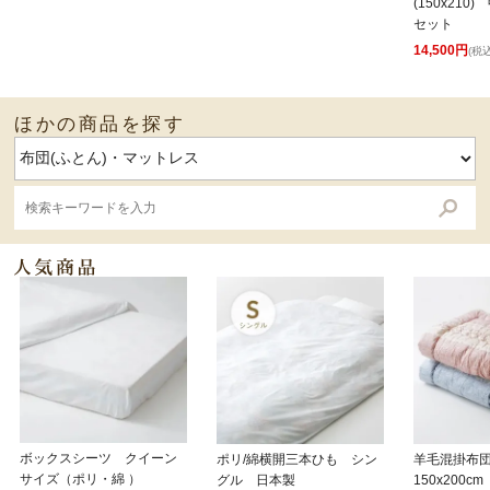
(150x210
セット
14,500円
(税込
ほかの商品を探す
ボックスシーツ クイーン
ポリ/綿横開三本ひも シン
羊毛混掛布
サイズ（ポリ・綿 ）
グル 日本製
150x200cm