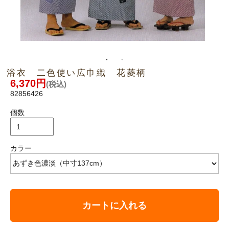
浴衣 二色使い広巾織 花菱柄
6,370円
(税込)
82856426
個数
カラー
カートに入れる