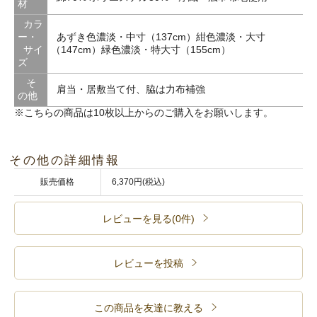
材
カラ
ー・
あずき色濃淡・中寸（137cm）紺色濃淡・大寸
サイ
（147cm）緑色濃淡・特大寸（155cm）
ズ
そ
肩当・居敷当て付、脇は力布補強
の他
※こちらの商品は10枚以上からのご購入をお願いします。
その他の詳細情報
販売価格
6,370円(税込)
レビューを見る(0件)
レビューを投稿
この商品を友達に教える