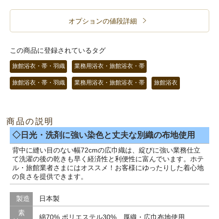
オプションの値段詳細
この商品に登録されているタグ
旅館浴衣・帯・羽織
業務用浴衣・旅館浴衣・帯
旅館浴衣・帯・羽織
業務用浴衣・旅館浴衣・帯
旅館浴衣
商品の説明
◇日光・洗剤に強い染色と丈夫な別織の布地使用
背中に縫い目のない幅72cmの広巾織は、綻びに強い業務仕立
て洗濯の後の乾きも早く経済性と利便性に富んでいます。ホテ
ル・旅館業者さまにはオススメ！お客様にゆったりした着心地
の良さを提供できます。
製造
日本製
素
綿70% ポリエステル30% 厚織・広巾布地使用