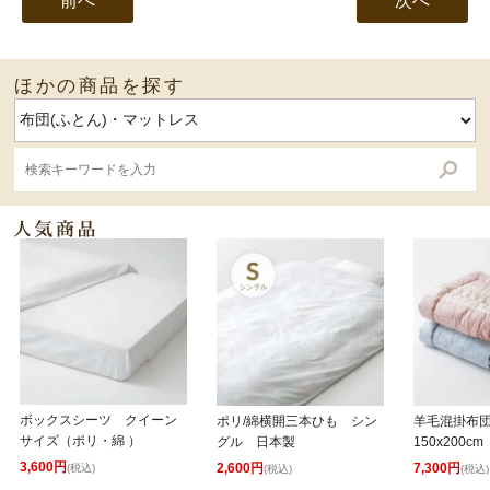
前へ
次へ
ほかの商品を探す
ボックスシーツ クイーン
ポリ/綿横開三本ひも シン
羊毛混掛布
サイズ（ポリ・綿 ）
グル 日本製
150x200cm
3,600円
2,600円
7,300円
(税込)
(税込)
(税込)