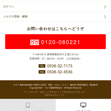
ログイン
メルマガ登録・解除
お問い合わせはこちらへどうぞ
0120-080221
〒438-0071 静岡県磐田市今之浦2-15-10
営業時間：月～金9:00～18:00 （土日祝定休）
0538-32-7173
TEL
0538-32-4536
FAX
ホテル 旅館 福祉施設で使用する浴衣、布団、タオル、カバー、備品等の格安卸販売・通信販売
Copyright 2014 マルワ縫製有限会社 All Rights Reserved.
サイト内の文章、画像などの著作物はマルワ縫製有限会社に属します。
無断転載を禁止します。