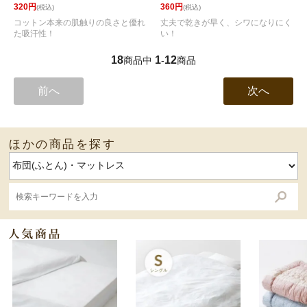
320円
360円
(税込)
(税込)
コットン本来の肌触りの良さと優れ
丈夫で乾きが早く、シワになりにく
た吸汗性！
い！
18
1
12
商品中
-
商品
前へ
次へ
ほかの商品を探す