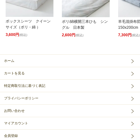
ボックスシーツ クイーン
ポリ/綿横開三本ひも シン
羊毛混掛布
サイズ（ポリ・綿 ）
グル 日本製
150x200cm
3,600円
2,600円
7,300円
(税込)
(税込)
(税込)
ホーム
カートを見る
特定商取引法に基づく表記
プライバシーポリシー
お問い合わせ
マイアカウント
会員登録