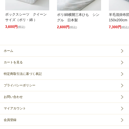
ボックスシーツ クイーン
ポリ/綿横開三本ひも シン
羊毛混掛布
サイズ（ポリ・綿 ）
グル 日本製
150x200cm
3,600円
2,600円
7,300円
(税込)
(税込)
(税込)
ホーム
カートを見る
特定商取引法に基づく表記
プライバシーポリシー
お問い合わせ
マイアカウント
会員登録