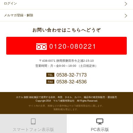
ログイン
メルマガ登録・解除
お問い合わせはこちらへどうぞ
0120-080221
〒438-0071 静岡県磐田市今之浦2-15-10
営業時間：月～金9:00～18:00 （土日祝定休）
0538-32-7173
TEL
0538-32-4536
FAX
ホテル 旅館 福祉施設で使用する浴衣、布団、タオル、カバー、備品等の格安卸販売・通信販売
Copyright 2014 マルワ縫製有限会社 All Rights Reserved.
サイト内の文章、画像などの著作物はマルワ縫製有限会社に属します。
無断転載を禁止します。
スマートフォン表示版
PC表示版