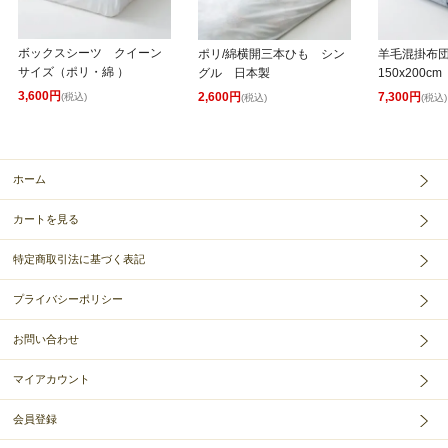
ボックスシーツ クイーン
ポリ/綿横開三本ひも シン
羊毛混掛布
サイズ（ポリ・綿 ）
グル 日本製
150x200cm
3,600円
2,600円
7,300円
(税込)
(税込)
(税込)
ホーム
カートを見る
特定商取引法に基づく表記
プライバシーポリシー
お問い合わせ
マイアカウント
会員登録