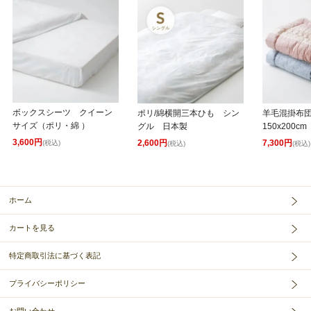
ボックスシーツ クイーン
ポリ/綿横開三本ひも シン
羊毛混掛布
サイズ（ポリ・綿 ）
グル 日本製
150x200cm
3,600円
2,600円
7,300円
(税込)
(税込)
(税込)
ホーム
カートを見る
特定商取引法に基づく表記
プライバシーポリシー