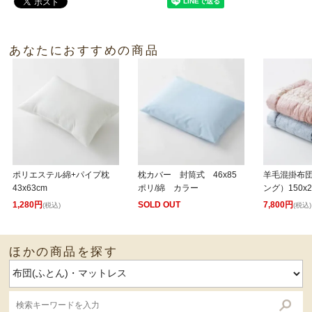
あなたにおすすめの商品
ポリエステル綿+パイプ枕
枕カバー 封筒式 46x85
羊毛混掛布
43x63cm
ポリ/綿 カラー
ング）150x2
1,280円
SOLD OUT
7,800円
(税込)
(税込)
ほかの商品を探す