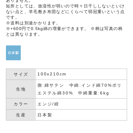
ありません。
短所としては、放湿性が弱いので時々日干ししないといけ
ない点と、羊毛敷き布団などにくらべて弱冠重いという点
です。
※送料は別途かかります。
※+600円で0.5kg綿の増量ができます。 ※柄は写真の柄
とは異なります。
100x210cm
サイズ
側:綿サテン 中綿:インド綿70%ポリ
生地
エステル綿30% 中綿重量:6kg
カラー
エンジ/紺
生産
日本製