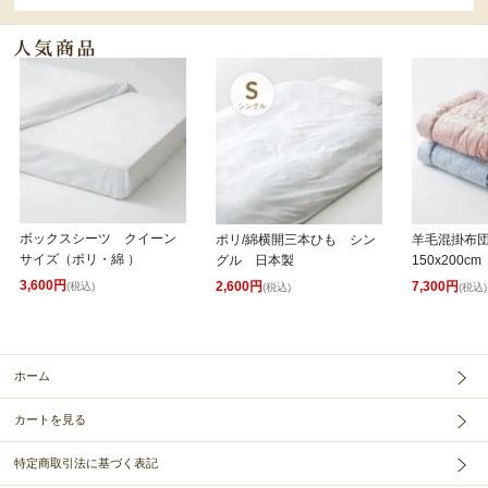
ボックスシーツ クイーン
ポリ/綿横開三本ひも シン
羊毛混掛布
サイズ（ポリ・綿 ）
グル 日本製
150x200cm
3,600円
2,600円
7,300円
(税込)
(税込)
(税込)
ホーム
カートを見る
特定商取引法に基づく表記