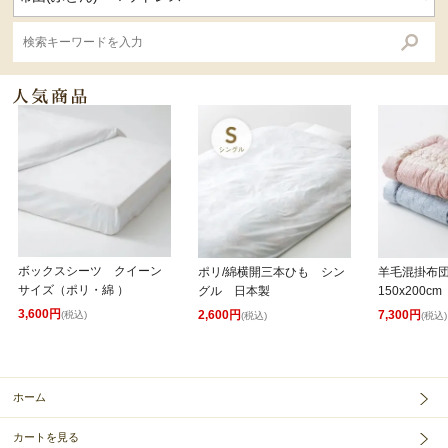
ボックスシーツ クイーン
ポリ/綿横開三本ひも シン
羊毛混掛布
サイズ（ポリ・綿 ）
グル 日本製
150x200cm
3,600円
2,600円
7,300円
(税込)
(税込)
(税込)
ホーム
カートを見る