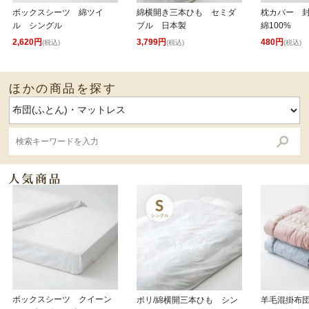
ボックスシーツ 綿ツイ
綿横開き三本ひも セミダ
枕カバー 封
ル シングル
ブル 日本製
綿100%
2,620円
3,799円
480円
(税込)
(税込)
(税込)
ほかの商品を探す
ボックスシーツ クイーン
ポリ/綿横開三本ひも シン
羊毛混掛布