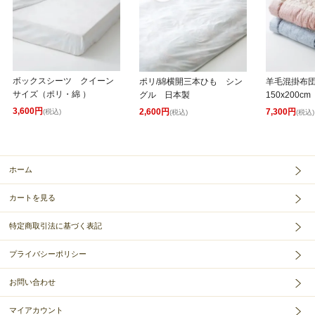
ボックスシーツ クイーン
ポリ/綿横開三本ひも シン
羊毛混掛布
サイズ（ポリ・綿 ）
グル 日本製
150x200cm
3,600円
2,600円
7,300円
(税込)
(税込)
(税込)
ホーム
カートを見る
特定商取引法に基づく表記
プライバシーポリシー
お問い合わせ
マイアカウント