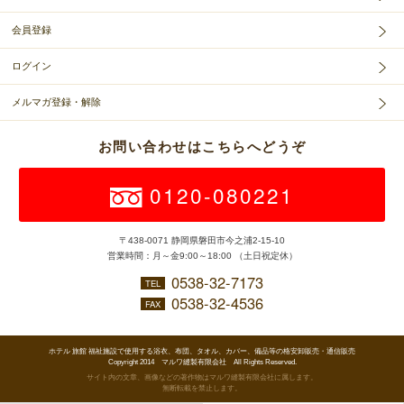
会員登録
ログイン
メルマガ登録・解除
お問い合わせはこちらへどうぞ
0120-080221
〒438-0071 静岡県磐田市今之浦2-15-10
営業時間：月～金9:00～18:00 （土日祝定休）
0538-32-7173
TEL
0538-32-4536
FAX
ホテル 旅館 福祉施設で使用する浴衣、布団、タオル、カバー、備品等の格安卸販売・通信販売
Copyright 2014 マルワ縫製有限会社 All Rights Reserved.
サイト内の文章、画像などの著作物はマルワ縫製有限会社に属します。
無断転載を禁止します。