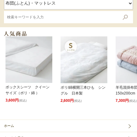
ボックスシーツ クイーン
ポリ/綿横開三本ひも シン
羊毛混掛布
サイズ（ポリ・綿 ）
グル 日本製
150x200cm
3,600円
2,600円
7,300円
(税込)
(税込)
(税込)
ホーム