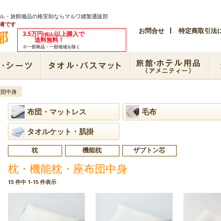
テル・旅館備品の格安卸ならマルワ縫製通販部
者です
お問合せ
特定商取引法
3.5万円
以上購入で
(税込)
送料無料！
※一部商品・一部地域を除く
布団中身
布団・マットレス
毛布
タオルケット・肌掛
枕
機能枕
ザブトン芯
枕・機能枕・座布団中身
15 件中 1-15 件表示