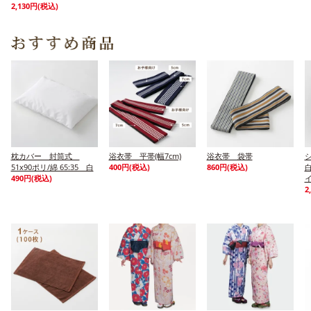
2,130円(税込)
枕カバー 封筒式
浴衣帯 平帯(幅7cm)
浴衣帯 袋帯
シ
51x90ポリ/綿 65:35 白
400円(税込)
860円(税込)
490円(税込)
イ
2