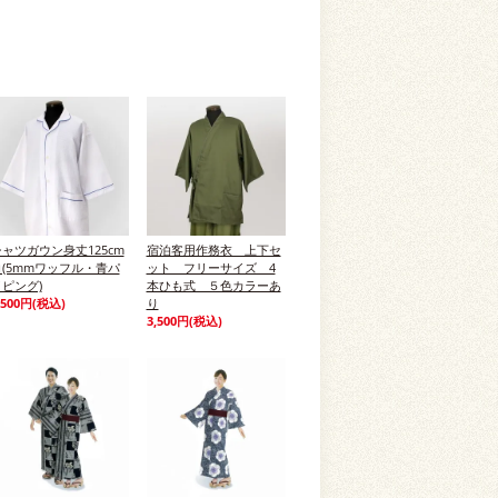
ャツガウン身丈125cm
宿泊客用作務衣 上下セ
白(5mmワッフル・青パ
ット フリーサイズ 4
ピング)
本ひも式 ５色カラーあ
,500円(税込)
り
3,500円(税込)