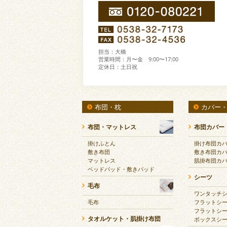
担当：大橋
営業時間：月〜金 9:00〜17:00
定休日：土日祝
布団・枕
カバー
布団・マットレス
布団カバー
掛けふとん
掛け布団カ
敷き布団
敷き布団カ
マットレス
肌掛布団カ
ベッドパッド・敷きパッド
シーツ
毛布
ワンタッチ
毛布
フラットシ
フラットシ
タオルケット・肌掛け布団
ボックスシ