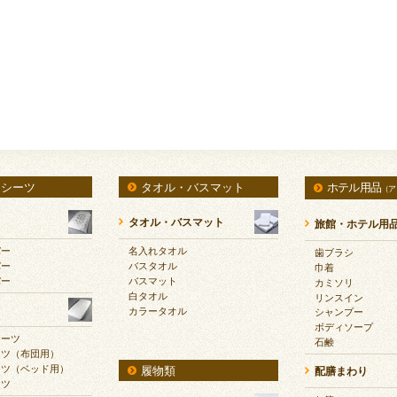
・シーツ
タオル・バスマット
ホテル用品
（ア
タオル・バスマット
旅館・ホテル用
バー
名入れタオル
歯ブラシ
バー
バスタオル
巾着
バー
バスマット
カミソリ
白タオル
リンスイン
カラータオル
シャンプー
ボディソープ
シーツ
石鹸
ーツ（布団用）
ーツ（ベッド用）
履物類
配膳まわり
ーツ