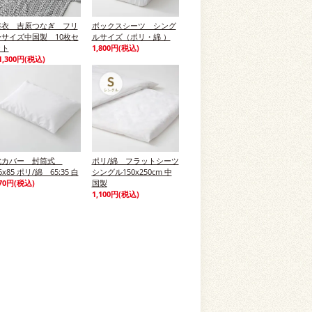
浴衣 吉原つなぎ フリ
ボックスシーツ シング
ーサイズ中国製 10枚セ
ルサイズ（ポリ・綿 ）
ット
1,800円(税込)
1,300円(税込)
枕カバー 封筒式
ポリ/綿 フラットシーツ
6x85 ポリ/綿 65:35 白
シングル150x250cm 中
70円(税込)
国製
1,100円(税込)