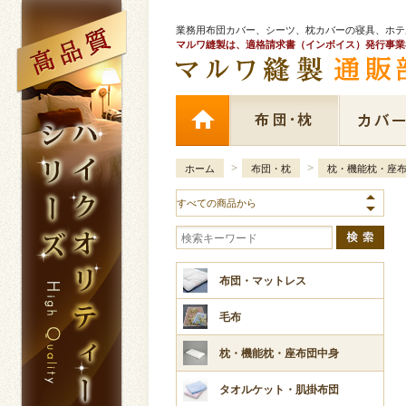
業務用布団カバー、シーツ、枕カバーの寝具、ホ
マルワ縫製は、適格請求書（インボイス）発行事業
>
>
ホーム
布団・枕
枕・機能枕・座
布団・マットレス
毛布
枕・機能枕・座布団中身
タオルケット・肌掛布団