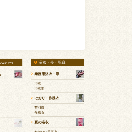
浴衣・帯・羽織
メニティー）
業務用浴衣・帯
品
浴衣
浴衣帯
はおり・作務衣
茶羽織
作務衣
夏の浴衣
かわいい系浴衣