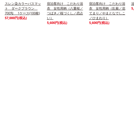
スレン染カラーバスマッ
宿泊客向け こだわり浴
宿泊客向け こだわり浴
ト ダークブラウン
衣 女性用柄（八重桜／
衣 女性用柄（乱菊／花
5
700匁 1ケース(100枚)
つばき／桜づくし／恋占
てまり／やまとなでしこ
57,000円(税込)
い）
／ひまわり）
5,600円(税込)
5,600円(税込)