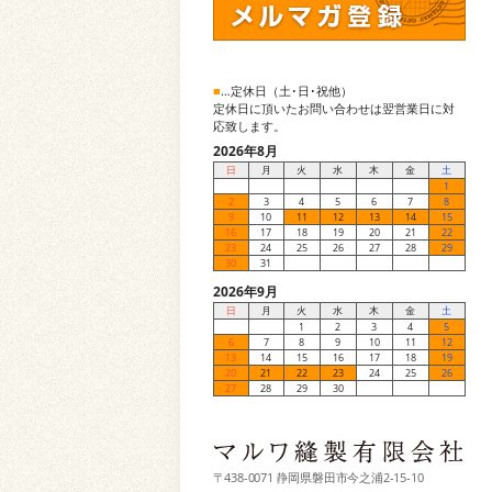
■
…定休日（土･日･祝他）
定休日に頂いたお問い合わせは翌営業日に対
応致します。
2026年8月
日
月
火
水
木
金
土
1
2
3
4
5
6
7
8
9
10
11
12
13
14
15
16
17
18
19
20
21
22
23
24
25
26
27
28
29
30
31
2026年9月
日
月
火
水
木
金
土
1
2
3
4
5
6
7
8
9
10
11
12
13
14
15
16
17
18
19
20
21
22
23
24
25
26
27
28
29
30
〒438-0071 静岡県磐田市今之浦2-15-10