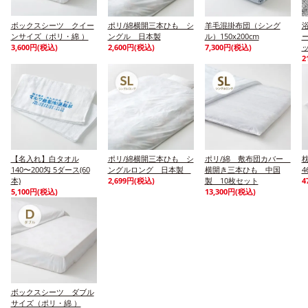
ボックスシーツ クイー
ポリ/綿横開三本ひも シ
羊毛混掛布団（シング
ンサイズ（ポリ・綿 ）
ングル 日本製
ル）150x200cm
3,600円(税込)
2,600円(税込)
7,300円(税込)
2
【名入れ】白タオル
ポリ/綿横開三本ひも シ
ポリ/綿 敷布団カバー
140〜200匁 5ダース(60
ングルロング 日本製
横開き三本ひも 中国
4
本)
2,699円(税込)
製 10枚セット
4
5,100円(税込)
13,300円(税込)
ボックスシーツ ダブル
サイズ（ポリ・綿 ）