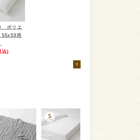
身 ポリエ
55x59用
）
税込)
1