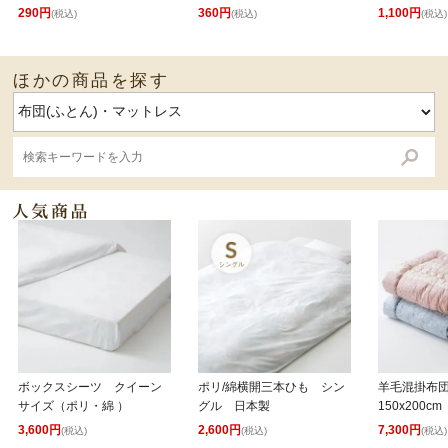
290円
360円
1,100円
(税込)
(税込)
(税込)
ほかの商品を探す
ボックスシーツ クイーン
ポリ/綿横開三本ひも シン
羊毛混掛布
サイズ（ポリ・綿 ）
グル 日本製
150x200cm
3,600円
2,600円
7,300円
(税込)
(税込)
(税込)