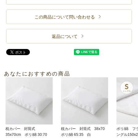
この商品について問い合わせる
返品について
あなたにおすすめの商品
枕カバー 封筒式
枕カバー 封筒式 38x70
ポリ/綿 フ
35x70cm ポリ/綿 30:70
ポリ/綿 65:35 白
ングル150x2