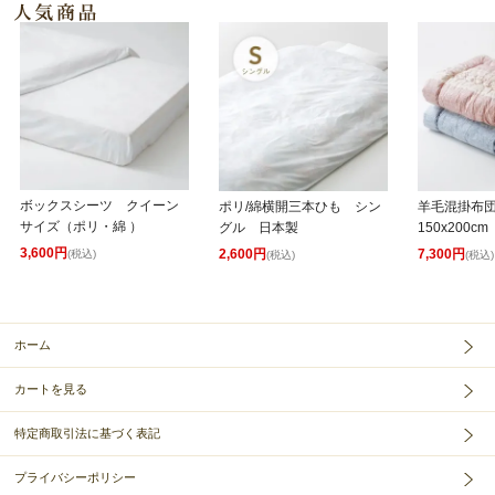
ボックスシーツ クイーン
ポリ/綿横開三本ひも シン
羊毛混掛布
サイズ（ポリ・綿 ）
グル 日本製
150x200cm
3,600円
2,600円
7,300円
(税込)
(税込)
(税込)
ホーム
カートを見る
特定商取引法に基づく表記
プライバシーポリシー