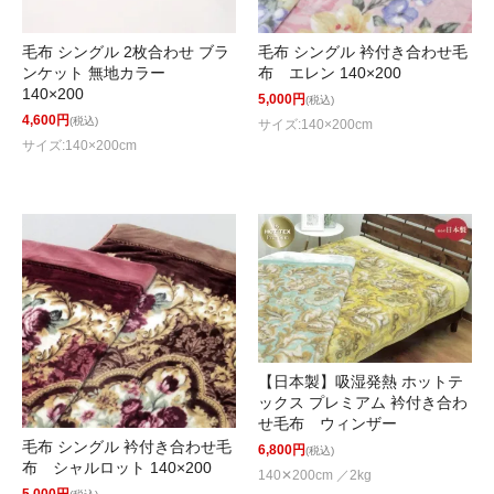
毛布 シングル 2枚合わせ ブラ
毛布 シングル 衿付き合わせ毛
ンケット 無地カラー
布 エレン 140×200
140×200
5,000円
(税込)
4,600円
(税込)
サイズ:140×200cm
サイズ:140×200cm
【日本製】吸湿発熱 ホットテ
ックス プレミアム 衿付き合わ
せ毛布 ウィンザー
毛布 シングル 衿付き合わせ毛
6,800円
(税込)
布 シャルロット 140×200
140✕200cm ／2kg
5,000円