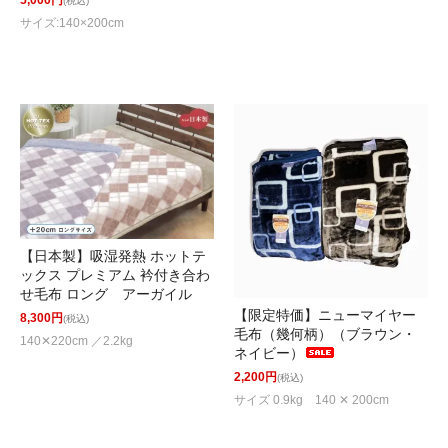
(税込)
サイズ:140×200cm
【日本製】吸湿発熱 ホットテ
ックス プレミアム 衿付き合わ
せ毛布 ロング アーガイル
【限定特価】ニューマイヤー
8,300円
(税込)
毛布（幾何柄）（ブラウン・
140✕220cm ／2.2kg
ネイビー）
2,200円
(税込)
サイズ 0.9kg 140 ✕ 200cm