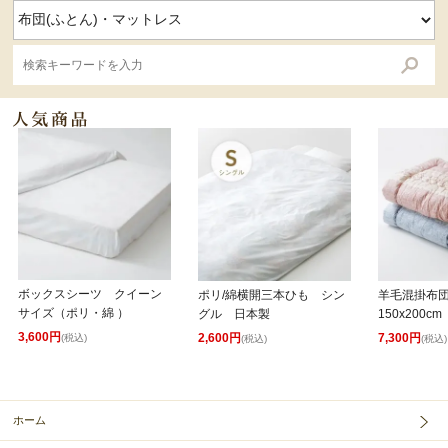
ボックスシーツ クイーン
ポリ/綿横開三本ひも シン
羊毛混掛布
サイズ（ポリ・綿 ）
グル 日本製
150x200cm
3,600円
2,600円
7,300円
(税込)
(税込)
(税込)
ホーム