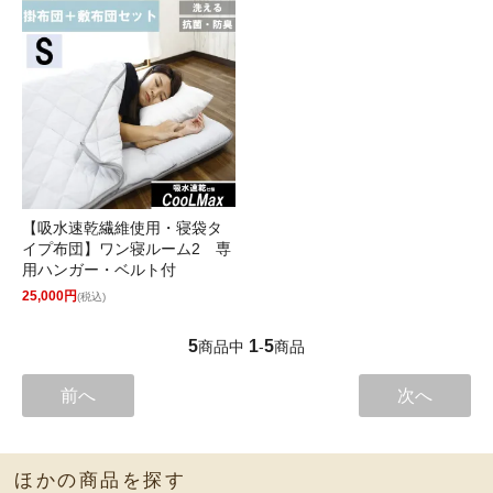
【吸水速乾繊維使用・寝袋タ
イプ布団】ワン寝ルーム2 専
用ハンガー・ベルト付
25,000円
(税込)
5
1
5
商品中
-
商品
前へ
次へ
ほかの商品を探す