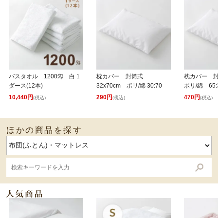
バスタオル 1200匁 白 1
枕カバー 封筒式
枕カバー 封
ダース(12本)
32x70cm ポリ/綿 30:70
ポリ/綿 65:
10,440円
290円
470円
(税込)
(税込)
(税込)
ほかの商品を探す