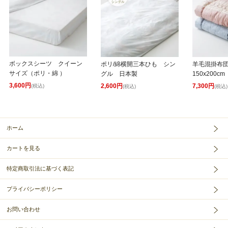
ボックスシーツ クイーン
ポリ/綿横開三本ひも シン
羊毛混掛布
サイズ（ポリ・綿 ）
グル 日本製
150x200cm
3,600円
2,600円
7,300円
(税込)
(税込)
(税込)
ホーム
カートを見る
特定商取引法に基づく表記
プライバシーポリシー
お問い合わせ