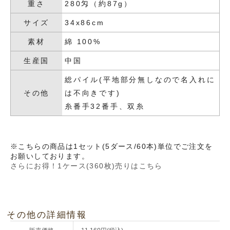
重さ
280匁（約87g）
サイズ
34x86cm
素材
綿 100%
生産国
中国
総パイル(平地部分無しなので名入れに
その他
は不向きです)
糸番手32番手、双糸
※こちらの商品は1セット(5ダース/60本)単位でご注文を
お願いしております。
さらにお得！1ケース(360枚)売りはこちら
その他の詳細情報