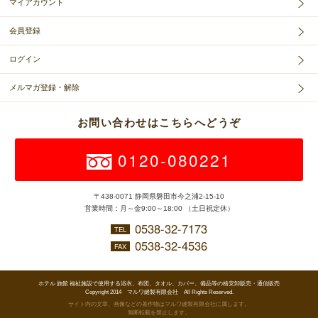
マイアカウント
会員登録
ログイン
メルマガ登録・解除
お問い合わせはこちらへどうぞ
0120-080221
〒438-0071 静岡県磐田市今之浦2-15-10
営業時間：月～金9:00～18:00 （土日祝定休）
0538-32-7173
TEL
0538-32-4536
FAX
ホテル 旅館 福祉施設で使用する浴衣、布団、タオル、カバー、備品等の格安卸販売・通信販売
Copyright 2014 マルワ縫製有限会社 All Rights Reserved.
サイト内の文章、画像などの著作物はマルワ縫製有限会社に属します。
無断転載を禁止します。