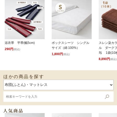
浴衣帯 平帯(幅5cm)
ボックスシーツ シングル
スレン染カ
サイズ（綿 100%）
ル ダークブラ
290円
(税込)
匁 1袋(10
1,800円
(税込)
8,890円
(税込)
ほかの商品を探す