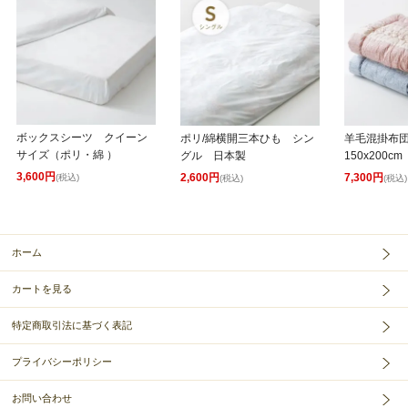
ボックスシーツ クイーン
ポリ/綿横開三本ひも シン
羊毛混掛布
サイズ（ポリ・綿 ）
グル 日本製
150x200cm
3,600円
2,600円
7,300円
(税込)
(税込)
(税込)
ホーム
カートを見る
特定商取引法に基づく表記
プライバシーポリシー
お問い合わせ