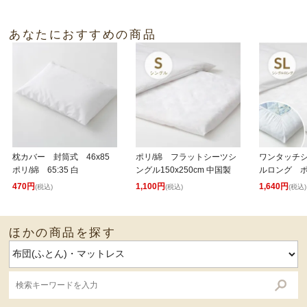
あなたにおすすめの商品
枕カバー 封筒式 46x85
ポリ/綿 フラットシーツシ
ワンタッチ
ポリ/綿 65:35 白
ングル150x250cm 中国製
ルロング ポ
470円
1,100円
1,640円
(税込)
(税込)
(税込)
ほかの商品を探す