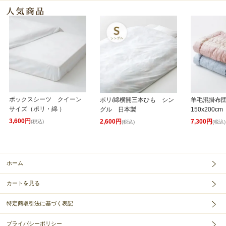
ボックスシーツ クイーン
ポリ/綿横開三本ひも シン
羊毛混掛布
サイズ（ポリ・綿 ）
グル 日本製
150x200cm
3,600円
2,600円
7,300円
(税込)
(税込)
(税込)
ホーム
カートを見る
特定商取引法に基づく表記
プライバシーポリシー