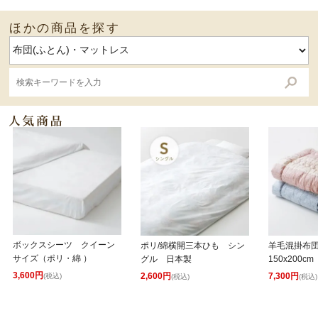
ほかの商品を探す
ボックスシーツ クイーン
ポリ/綿横開三本ひも シン
羊毛混掛布
サイズ（ポリ・綿 ）
グル 日本製
150x200cm
3,600円
2,600円
7,300円
(税込)
(税込)
(税込)