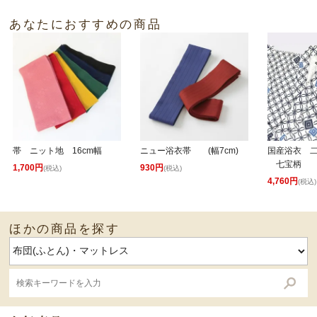
あなたにおすすめの商品
帯 ニット地 16cm幅
ニュー浴衣帯 (幅7cm)
国産浴衣 
七宝柄
1,700円
930円
(税込)
(税込)
4,760円
(税込)
ほかの商品を探す