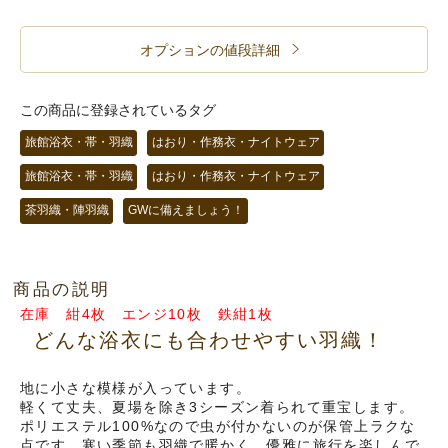
オプションの値段詳細
この商品に登録されているタグ
旅館浴衣・帯・羽織
はおり・作務衣・ナイトウェア
旅館浴衣・帯・羽織
はおり・作務衣・ナイトウェア
茶羽織・陣羽織
GWに備えましょう！
商品の説明
在庫 紺4枚 エンジ10枚 鉄紺1枚
どんな浴衣にも合わせやすい羽織！
地に小さな模様が入っています。
軽くて丈夫、夏場を除き3シーズン着られて重宝します。
ポリエステル100%なので虫が付かないのが保管上ラクな
点です。寒い季節も羽織で暖かく、優雅に旅行を楽しんで