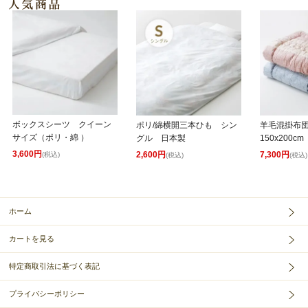
ボックスシーツ クイーン
ポリ/綿横開三本ひも シン
羊毛混掛布
サイズ（ポリ・綿 ）
グル 日本製
150x200cm
3,600円
2,600円
7,300円
(税込)
(税込)
(税込)
ホーム
カートを見る
特定商取引法に基づく表記
プライバシーポリシー