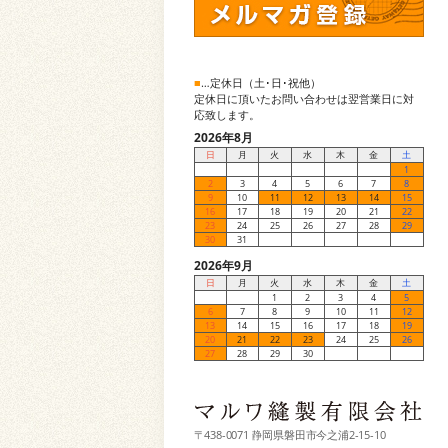
■
…定休日（土･日･祝他）
定休日に頂いたお問い合わせは翌営業日に対
応致します。
2026年8月
日
月
火
水
木
金
土
1
2
3
4
5
6
7
8
9
10
11
12
13
14
15
16
17
18
19
20
21
22
23
24
25
26
27
28
29
30
31
2026年9月
日
月
火
水
木
金
土
1
2
3
4
5
6
7
8
9
10
11
12
13
14
15
16
17
18
19
20
21
22
23
24
25
26
27
28
29
30
〒438-0071 静岡県磐田市今之浦2-15-10