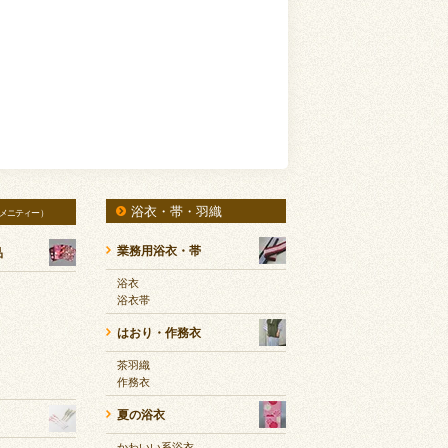
浴衣・帯・羽織
メニティー）
業務用浴衣・帯
品
浴衣
浴衣帯
はおり・作務衣
茶羽織
作務衣
夏の浴衣
かわいい系浴衣