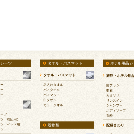
・シーツ
タオル・バスマット
ホテル用品
（ア
タオル・バスマット
旅館・ホテル用
バー
名入れタオル
歯ブラシ
バー
バスタオル
巾着
バー
バスマット
カミソリ
白タオル
リンスイン
カラータオル
シャンプー
ボディソープ
シーツ
石鹸
ーツ（布団用）
ーツ（ベッド用）
履物類
配膳まわり
ーツ