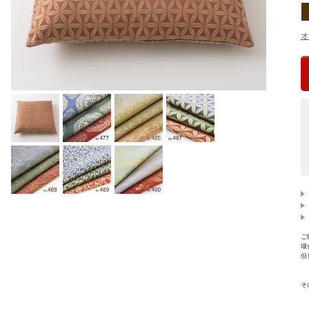
オ
ご
場
但
【
【
そ