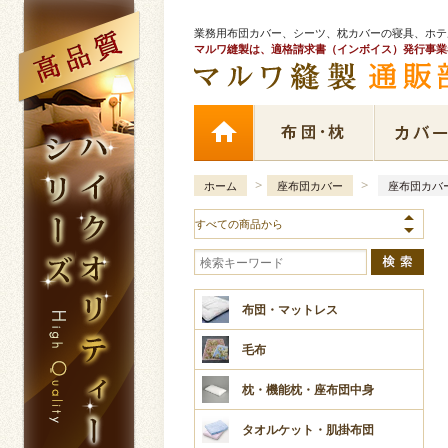
業務用布団カバー、シーツ、枕カバーの寝具、ホ
マルワ縫製は、適格請求書（インボイス）発行事業
>
>
ホーム
座布団カバー
座布団カバー
布団・マットレス
毛布
枕・機能枕・座布団中身
タオルケット・肌掛布団