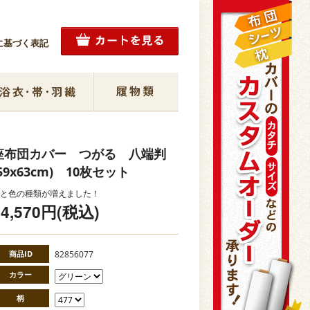
に基づく表記
座布団カバー つがる 八端判
59x63cm) 10枚セット
と色の種類が増えました！
14,570円(税込)
商品ID
82856077
カラー
柄