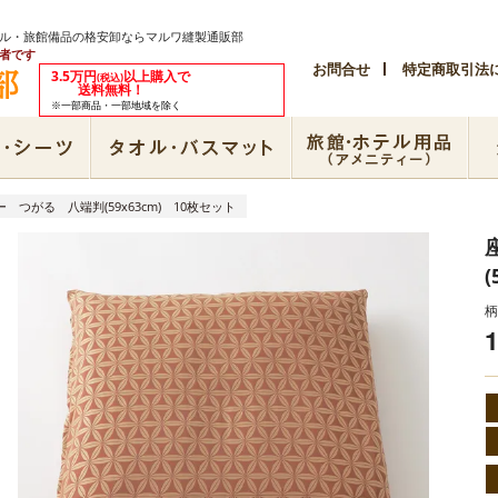
テル・旅館備品の格安卸ならマルワ縫製通販部
者です
お問合せ
特定商取引法
3.5万円
以上購入で
(税込)
送料無料！
※一部商品・一部地域を除く
 つがる 八端判(59x63cm) 10枚セット
(
柄