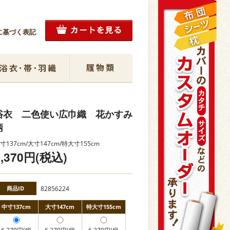
に基づく表記
浴衣 二色使い広巾織 花かすみ
柄
寸137cm/大寸147cm/特大寸155cm
6,370円(税込)
商品ID
82856224
中寸137cm
大寸147cm
特大寸155cm