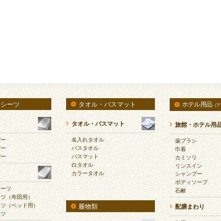
・シーツ
タオル・バスマット
ホテル用品
（ア
タオル・バスマット
旅館・ホテル用
バー
名入れタオル
歯ブラシ
バー
バスタオル
巾着
バー
バスマット
カミソリ
白タオル
リンスイン
カラータオル
シャンプー
ボディソープ
シーツ
石鹸
ーツ（布団用）
ーツ（ベッド用）
履物類
配膳まわり
ーツ