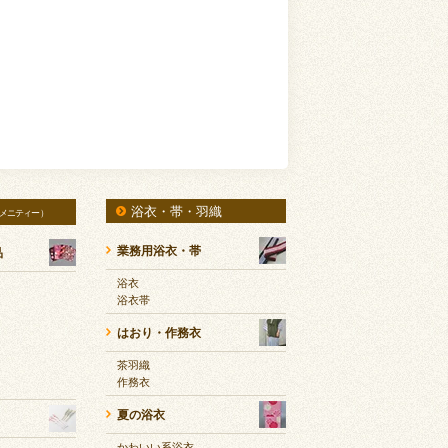
浴衣・帯・羽織
メニティー）
業務用浴衣・帯
品
浴衣
浴衣帯
はおり・作務衣
茶羽織
作務衣
夏の浴衣
かわいい系浴衣