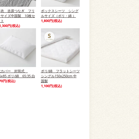
浴衣 吉原つなぎ フリ
ボックスシーツ シング
ーサイズ中国製 10枚セ
ルサイズ（ポリ・綿 ）
ット
1,800円(税込)
1,300円(税込)
枕カバー 封筒式
ポリ/綿 フラットシーツ
6x85 ポリ/綿 65:35 白
シングル150x250cm 中
70円(税込)
国製
1,100円(税込)