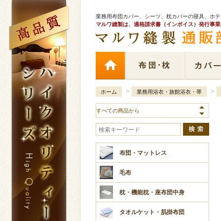
業務用布団カバー、シーツ、枕カバーの寝具、ホ
マルワ縫製は、適格請求書（インボイス）発行事業
>
>
ホーム
業務用浴衣・旅館浴衣・帯
布団・マットレス
毛布
枕・機能枕・座布団中身
タオルケット・肌掛布団