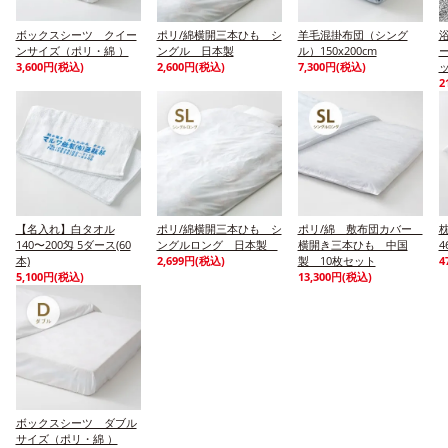
ボックスシーツ クイー
ポリ/綿横開三本ひも シ
羊毛混掛布団（シング
ンサイズ（ポリ・綿 ）
ングル 日本製
ル）150x200cm
3,600円(税込)
2,600円(税込)
7,300円(税込)
2
【名入れ】白タオル
ポリ/綿横開三本ひも シ
ポリ/綿 敷布団カバー
140〜200匁 5ダース(60
ングルロング 日本製
横開き三本ひも 中国
4
本)
2,699円(税込)
製 10枚セット
4
5,100円(税込)
13,300円(税込)
ボックスシーツ ダブル
サイズ（ポリ・綿 ）