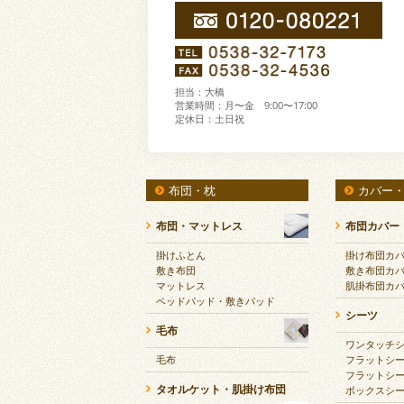
担当：大橋
営業時間：月〜金 9:00〜17:00
定休日：土日祝
布団・枕
カバー
布団・マットレス
布団カバー
掛けふとん
掛け布団カ
敷き布団
敷き布団カ
マットレス
肌掛布団カ
ベッドパッド・敷きパッド
シーツ
毛布
ワンタッチ
毛布
フラットシ
フラットシ
タオルケット・肌掛け布団
ボックスシ