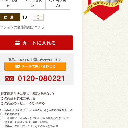
6,370円(税
6,370円(税
6,370円(税
込)
込)
込)
数
量
プションの価格詳細はコチラ
商品についてのお問い合わせはこちら
特定商取引法に基づく表記 (返品など)
この商品を友達に教える
この商品のレビューを投稿する
購入商品の合計金額が3.5万円(税込)(代引き手数料対象外)以上の
合、送料無料です。
し「一部地域／一部商品」は送料がかかる場合がございます。
一部地域】北海道・九州・沖縄・離島等
一部商品】布団・枕・タオルなどのかさばる商品