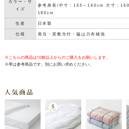
カラー・サ
参考身長/中寸：155～160cm 大寸：16
イズ
180cm
生産
日本製
仕様
肩当・居敷当付・脇は力布補強
※こちらの商品は10枚以上からのご購入をお願いします。
※帯は参考商品です。別にお買い求めください。