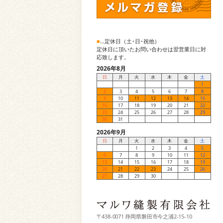
■
…定休日（土･日･祝他）
定休日に頂いたお問い合わせは翌営業日に対
応致します。
2026年8月
日
月
火
水
木
金
土
1
2
3
4
5
6
7
8
9
10
11
12
13
14
15
16
17
18
19
20
21
22
23
24
25
26
27
28
29
30
31
2026年9月
日
月
火
水
木
金
土
1
2
3
4
5
6
7
8
9
10
11
12
13
14
15
16
17
18
19
20
21
22
23
24
25
26
27
28
29
30
〒438-0071 静岡県磐田市今之浦2-15-10