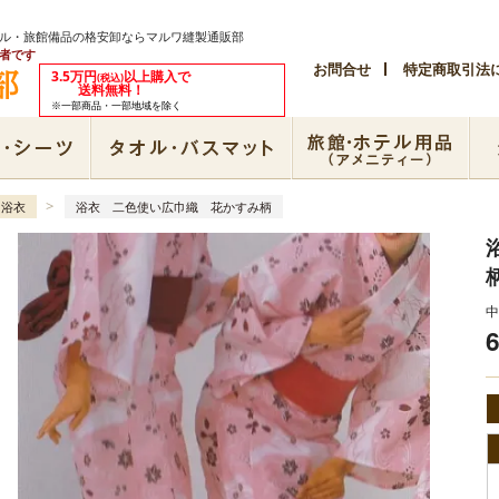
テル・旅館備品の格安卸ならマルワ縫製通販部
者です
お問合せ
特定商取引法
3.5万円
以上購入で
(税込)
送料無料！
※一部商品・一部地域を除く
>
浴衣
浴衣 二色使い広巾織 花かすみ柄
中