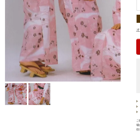
オ
ご
場
但
【
【