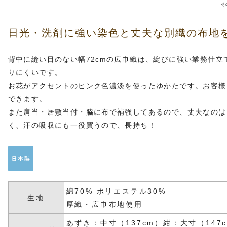
そ
日光・洗剤に強い染色と丈夫な別織の布地
背中に縫い目のない幅72cmの広巾織は、綻びに強い業務仕
りにくいです。
お花がアクセントのピンク色濃淡を使ったゆかたです。お客様
できます。
また肩当・居敷当付・脇に布で補強してあるので、丈夫なのは
く、汗の吸収にも一役買うので、長持ち！
綿70% ポリエステル30%
生地
厚織・広巾布地使用
あずき：中寸（137cm）紺：大寸（147