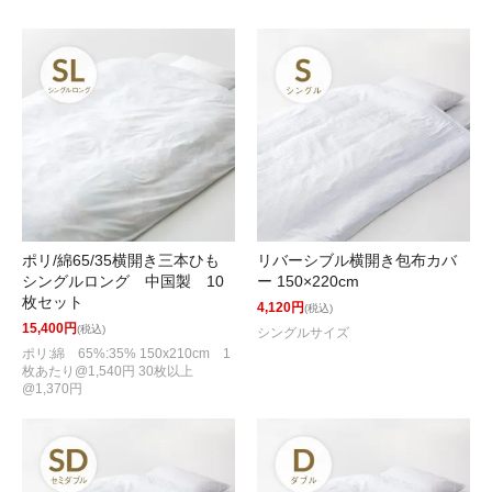
ポリ/綿65/35横開き三本ひも
リバーシブル横開き包布カバ
シングルロング 中国製 10
ー 150×220cm
枚セット
4,120円
(税込)
15,400円
(税込)
シングルサイズ
ポリ:綿 65%:35% 150x210cm 1
枚あたり@1,540円 30枚以上
@1,370円