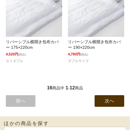
リバーシブル横開き包布カバ
リバーシブル横開き包布カバ
ー 175×220cm
ー 190×220cm
4,520円
4,760円
(税込)
(税込)
セミダブル
ダブルサイズ
16
1
12
商品中
-
商品
前へ
次へ
ほかの商品を探す