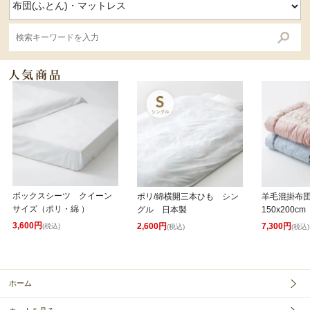
ボックスシーツ クイーン
ポリ/綿横開三本ひも シン
羊毛混掛布
サイズ（ポリ・綿 ）
グル 日本製
150x200cm
3,600円
2,600円
7,300円
(税込)
(税込)
(税込)
ホーム